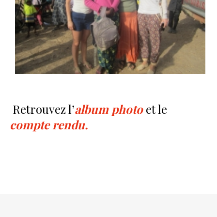
Retrouvez l’
albu
m
photo
et le
compte rendu
.