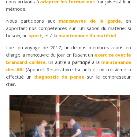
nous arrivons à
adapter les formations
françaises à leur
méthode.
Nous participons aux
manœuvres de la garde
, en
apportant nos compétences sur l’utilisation du matériel si
besoin, au
sport
, et à la
maintenance du matériel
.
Lors du voyage de 2017, un de nos membres a pris en
charge la manœuvre du jour en faisant un
exercice avec le
brancard cuillère
, un autre a participé à la
maintenance
des ARI
(Appareil Respiratoire Isolant) et un troisième a
effectué un
diagnostic de panne
sur le compresseur
d’air.